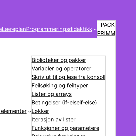
TPACK
e
Læreplan
Programmeringsdidaktikk
PRIMM
Biblioteker og pakker
Variabler og operatorer
Skriv ut til og lese fra konsoll
Feilsøking og feiltyper
Lister og arrays
Betingelser (if-elseif-else)
 elementer
Løkker
Iterasjon av lister
Funksjoner og parametere