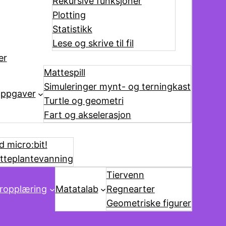
Rekursive funksjoner
Plotting
Statistikk
Lese og skrive til fil
er
Mattespill
Simuleringer mynt- og terningkast
ppgaver
Turtle og geometri
Fart og akselerasjon
 micro:bit!
tteplantevanning
Tiervenn
ropplæring
Matatalab
Regnearter
Geometriske figurer