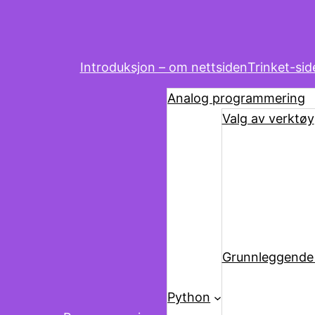
Introduksjon – om nettsiden
Trinket-sid
Analog programmering
Valg av verktøy
Grunnleggende
Python