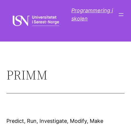
Skip
Programmering i
to
skolen
content
PRIMM
Predict, Run, Investigate, Modify, Make